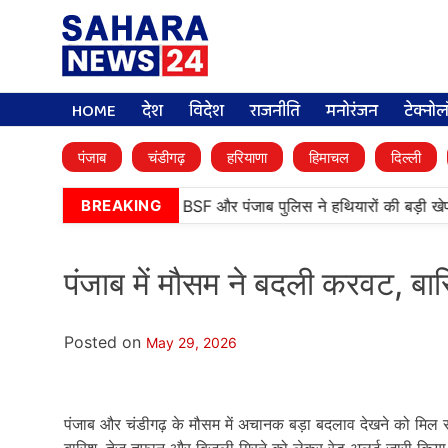
HOME
देश
विदेश
राजनीति
मनोरंजन
टेक्नो
पंजाब
चंडीगढ़
हरियाणा
हिमाचल
दिल्ली
•
तरनतारन में बड़ी कामयाबी, BSF और पंजाब पुलिस ने हथियारों की बड़ी खेप 
BREAKING
पंजाब में मौसम ने बदली करवट, बा
Posted on
May 29, 2026
पंजाब और चंडीगढ़ के मौसम में अचानक बड़ा बदलाव देखने को मिल रह
बारिश, तेज तूफान और बिजली गिरने को लेकर रेड अलर्ट जारी किया 