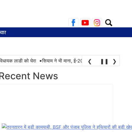
Search
for:
चार
•
िधायक लाडी को घेरा
सियाम ने भी माना, ई-20 में ज्यादा क्लोराइड और नमी क
❮
❚❚
❯
Recent News