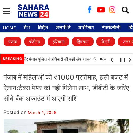
Searc
for:
HOME
देश
विदेश
राजनीति
मनोरंजन
टेक्नोलॉजी
बि
पंजाब
चंडीगढ़
हरियाणा
हिमाचल
दिल्ली
उत्तर 
•
ामयाबी, BSF और पंजाब पुलिस ने हथियारों की बड़ी खेप बरामद की
BREAKING
अमन अरोड़ा ने शाहकोट ह
❮
❚❚
❯
पंजाब में महिलाओं को ₹1000 प्रतिमाह, इसी बजट में
ऐलान:टैक्स पेयर को नहीं मिलेगा लाभ, डीबीटी के जरिए
सीधे बैंक अकाउंट में आएगी राशि
Posted on
March 4, 2026