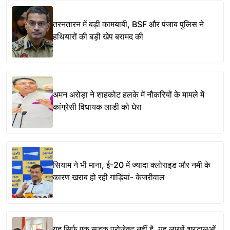
तरनतारन में बड़ी कामयाबी, BSF और पंजाब पुलिस ने
हथियारों की बड़ी खेप बरामद की
अमन अरोड़ा ने शाहकोट हलके में नौकरियों के मामले में
कांग्रेसी विधायक लाडी को घेरा
सियाम ने भी माना, ई-20 में ज्यादा क्लोराइड और नमी के
कारण खराब हो रही गाड़ियां- केजरीवाल
यह सिर्फ एक सड़क प्रोजेक्ट नहीं है, यह लाखों श्रद्धालुओं,