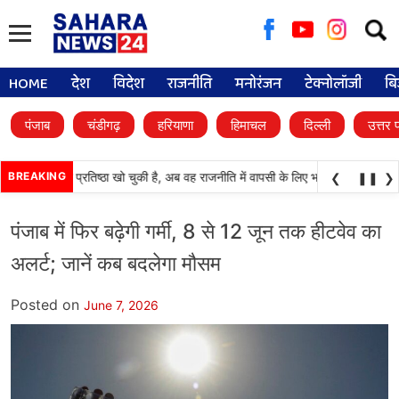
Searc
for:
HOME
देश
विदेश
राजनीति
मनोरंजन
टेक्नोलॉजी
बि
पंजाब
चंडीगढ़
हरियाणा
हिमाचल
दिल्ली
उत्तर 
काली दल) अपनी प्रतिष्ठा खो चुकी है, अब वह राजनीति में वापसी के लिए भाजपा से समझौता कर
BREAKING
❮
❚❚
❯
पंजाब में फिर बढ़ेगी गर्मी, 8 से 12 जून तक हीटवेव का
अलर्ट; जानें कब बदलेगा मौसम
Posted on
June 7, 2026