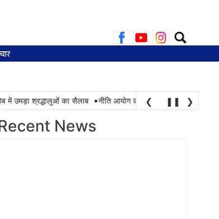
Search
for:
चार
•
ं उमड़ा श्रद्धालुओं का सैलाब
नीति आयोग की रैंकिंग में पंजाब ने केरल को पछाड़
❮
❚❚
❯
Recent News