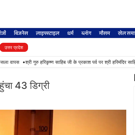
लॉजी
बिजनेस
लाइफ्स्टाइल
धर्म
ब्लॉग
मौसम
खेल समा
उत्तर प्रदेश
•
सला वापस
श्री गुरु हरिकृष्ण साहिब जी के प्रकाश पर्व पर श्री हरिमंदिर साहिब मे
पहुंचा 43 डिग्री