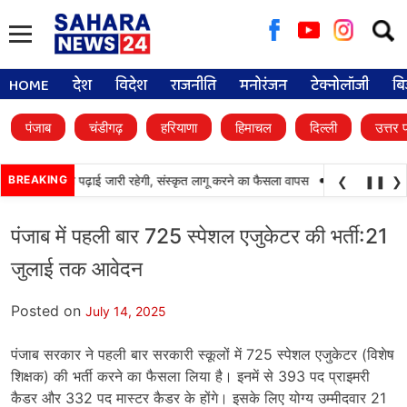
Searc
for:
HOME
देश
विदेश
राजनीति
मनोरंजन
टेक्नोलॉजी
बि
पंजाब
चंडीगढ़
हरियाणा
हिमाचल
दिल्ली
उत्तर 
•
ूलों में पंजाबी की पढ़ाई जारी रहेगी, संस्कृत लागू करने का फैसला वापस
BREAKING
श्री गुरु हरिकृष्ण स
❮
❚❚
❯
पंजाब में पहली बार 725 स्पेशल एजुकेटर की भर्ती:21
जुलाई तक आवेदन
Posted on
July 14, 2025
पंजाब सरकार ने पहली बार सरकारी स्कूलों में 725 स्पेशल एजुकेटर (विशेष
शिक्षक) की भर्ती करने का फैसला लिया है। इनमें से 393 पद प्राइमरी
कैडर और 332 पद मास्टर कैडर के होंगे। इसके लिए योग्य उम्मीदवार 21