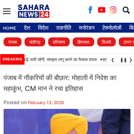
Searc
for:
HOME
देश
विदेश
राजनीति
मनोरंजन
टेक्नोलॉजी
बि
पंजाब
चंडीगढ़
हरियाणा
हिमाचल
दिल्ली
उत्तर 
•
 में पंजाबी की पढ़ाई जारी रहेगी, संस्कृत लागू करने का फैसला वापस
BREAKING
श्री गुरु हरिकृष्ण साहिब
❮
❚❚
❯
पंजाब में नौकरियों की बौछार: मोहाली में निवेश का
महाकुंभ, CM मान ने रचा इतिहास
Posted on
February 13, 2026