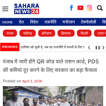
Searc
for:
HOME
देश
विदेश
राजनीति
मनोरंजन
टेक्नोलॉजी
बि
पंजाब
चंडीगढ़
हरियाणा
हिमाचल
दिल्ली
उत्तर 
काली दल) अपनी प्रतिष्ठा खो चुकी है, अब वह राजनीति में वापसी के लिए भाजपा से समझौता कर
BREAKING
❮
❚❚
❯
पंजाब में जारी होंगे QR कोड वाले राशन कार्ड, PDS
की कमियां दूर करने के लिए सरकार का बड़ा फैसला
Posted on
April 3, 2026