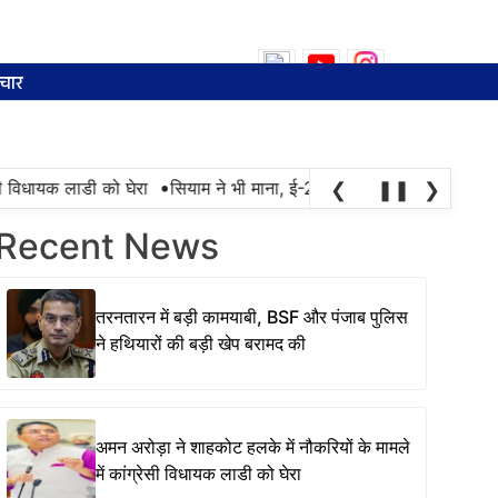
Search
for:
चार
•
िधायक लाडी को घेरा
सियाम ने भी माना, ई-20 में ज्यादा क्लोराइड और नमी क
❮
❚❚
❯
Recent News
तरनतारन में बड़ी कामयाबी, BSF और पंजाब पुलिस
ने हथियारों की बड़ी खेप बरामद की
अमन अरोड़ा ने शाहकोट हलके में नौकरियों के मामले
में कांग्रेसी विधायक लाडी को घेरा