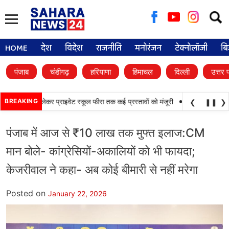
Searc
for:
HOME
देश
विदेश
राजनीति
मनोरंजन
टेक्नोलॉजी
बि
पंजाब
चंडीगढ़
हरियाणा
हिमाचल
दिल्ली
उत्तर 
•
िवर्सिटी से लेकर प्राइवेट स्कूल फीस तक कई प्रस्तावों को मंजूरी
BREAKING
पंजाब विधानसभा में रो
❮
❚❚
❯
पंजाब में आज से ₹10 लाख तक मुफ्त इलाज:CM
मान बोले- कांग्रेसियों-अकालियों को भी फायदा;
केजरीवाल ने कहा- अब कोई बीमारी से नहीं मरेगा
Posted on
January 22, 2026