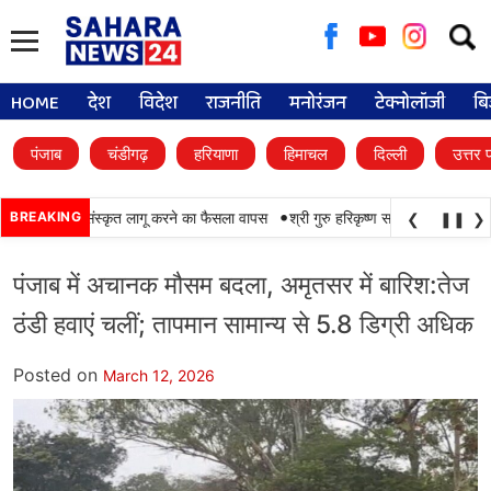
Searc
for:
HOME
देश
विदेश
राजनीति
मनोरंजन
टेक्नोलॉजी
बि
पंजाब
चंडीगढ़
हरियाणा
हिमाचल
दिल्ली
उत्तर 
•
ाई जारी रहेगी, संस्कृत लागू करने का फैसला वापस
BREAKING
श्री गुरु हरिकृष्ण साहिब जी के प्रकाश पर्व
❮
❚❚
❯
पंजाब में अचानक मौसम बदला, अमृतसर में बारिश:तेज
ठंडी हवाएं चलीं; तापमान सामान्य से 5.8 डिग्री अधिक
Posted on
March 12, 2026