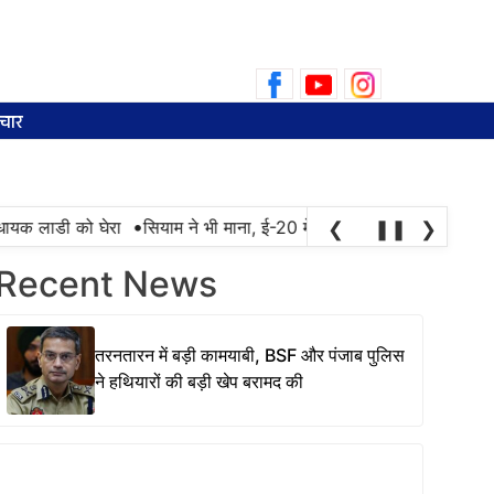
Search
for:
चार
•
क लाडी को घेरा
सियाम ने भी माना, ई-20 में ज्यादा क्लोराइड और नमी के का
❮
❚❚
❯
Recent News
तरनतारन में बड़ी कामयाबी, BSF और पंजाब पुलिस
ने हथियारों की बड़ी खेप बरामद की