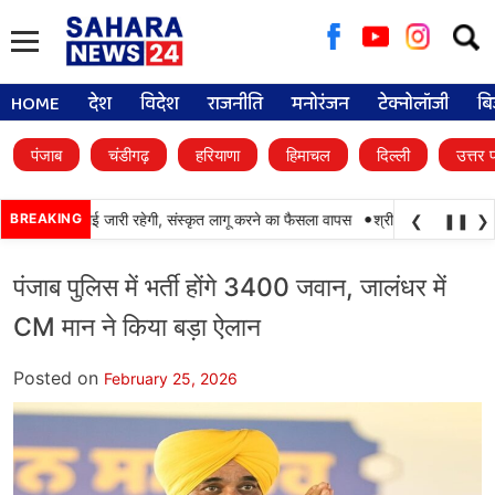
Searc
for:
HOME
देश
विदेश
राजनीति
मनोरंजन
टेक्नोलॉजी
बि
पंजाब
चंडीगढ़
हरियाणा
हिमाचल
दिल्ली
उत्तर 
•
में पंजाबी की पढ़ाई जारी रहेगी, संस्कृत लागू करने का फैसला वापस
BREAKING
श्री गुरु हरिकृष्ण साहिब 
❮
❚❚
❯
पंजाब पुलिस में भर्ती होंगे 3400 जवान, जालंधर में
CM मान ने किया बड़ा ऐलान
Posted on
February 25, 2026