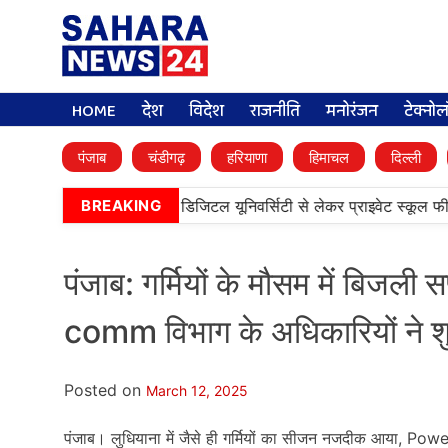
HOME
देश
विदेश
राजनीति
मनोरंजन
टेक्नो
पंजाब
चंडीगढ़
हरियाणा
हिमाचल
दिल्ली
•
मान कैबिनेट के बड़े फैसले, डिजिटल यूनिवर्सिटी से लेकर प्राइवेट स्कूल फीस 
BREAKING
पंजाब: गर्मियों के मौसम में बिजली
comm विभाग के अधिकारियों ने 
Posted on
March 12, 2025
पंजाब। लुधियाना में जैसे ही गर्मियों का सीजन नजदीक आया, Po