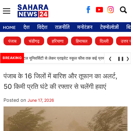
Searc
for:
HOME
देश
विदेश
राजनीति
मनोरंजन
टेक्नोलॉजी
बि
पंजाब
चंडीगढ़
हरियाणा
हिमाचल
दिल्ली
उत्तर 
•
़े फैसले, डिजिटल यूनिवर्सिटी से लेकर प्राइवेट स्कूल फीस तक कई प्रस्तावों को मंजूरी
BREAKING
पंज
❮
❚❚
❯
पंजाब के 16 जिलों में बारिश और तूफान का अलर्ट,
50 किमी प्रति घंटे की रफ्तार से चलेंगी हवाएं
Posted on
June 17, 2026