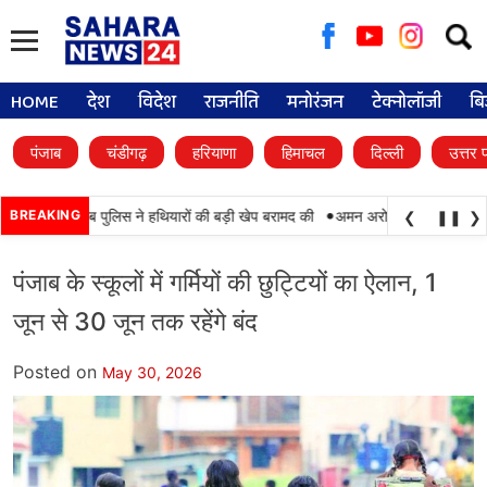
Searc
for:
HOME
देश
विदेश
राजनीति
मनोरंजन
टेक्नोलॉजी
बि
पंजाब
चंडीगढ़
हरियाणा
हिमाचल
दिल्ली
उत्तर 
•
BSF और पंजाब पुलिस ने हथियारों की बड़ी खेप बरामद की
BREAKING
अमन अरोड़ा ने शाहकोट हलके में 
❮
❚❚
❯
पंजाब के स्कूलों में गर्मियों की छुट्टियों का ऐलान, 1
जून से 30 जून तक रहेंगे बंद
Posted on
May 30, 2026