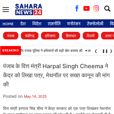
Searc
for:
HOME
देश
विदेश
राजनीति
मनोरंजन
टेक्नोलॉजी
बि
पंजाब
चंडीगढ़
हरियाणा
हिमाचल
दिल्ली
उत्तर 
•
ामयाबी, BSF और पंजाब पुलिस ने हथियारों की बड़ी खेप बरामद की
BREAKING
अमन अरोड़ा ने शाहकोट हल
❮
❚❚
❯
पंजाब के वित्त मंत्री Harpal Singh Cheema ने
केंद्र को लिखा पत्र, मेथनॉल पर सख्त कानून की मांग
की
Posted on
May 14, 2025
वित्त मंत्री हरपाल सिंह चीमा ने केंद्र सरकार को एक पत्र लिखकर मेथनॉल