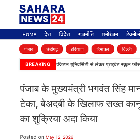
HOME
देश
विदेश
राजनीति
मनोरंजन
टेक्नो
पंजाब
चंडीगढ़
हरियाणा
हिमाचल
दिल्ली
 कैबिनेट के बड़े फैसले, डिजिटल यूनिवर्सिटी से लेकर प्राइवेट स्कूल फीस तक कई
BREAKING
पंजाब के मुख्यमंत्री भगवंत सिंह मान
टेका, बेअदबी के खिलाफ सख्त कानू
का शुक्रिया अदा किया
Posted on
May 12, 2026