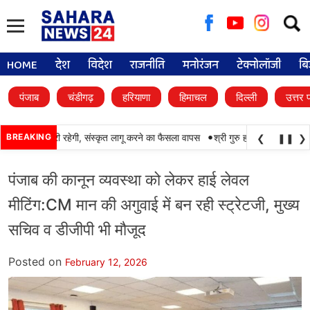
Searc
for:
HOME
देश
विदेश
राजनीति
मनोरंजन
टेक्नोलॉजी
बि
पंजाब
चंडीगढ़
हरियाणा
हिमाचल
दिल्ली
उत्तर 
•
ाबी की पढ़ाई जारी रहेगी, संस्कृत लागू करने का फैसला वापस
BREAKING
श्री गुरु हरिकृष्ण साहिब जी के प
❮
❚❚
❯
पंजाब की कानून व्यवस्था को लेकर हाई लेवल
मीटिंग:CM मान की अगुवाई में बन रही स्ट्रेटजी, मुख्य
सचिव व डीजीपी भी मौजूद
Posted on
February 12, 2026