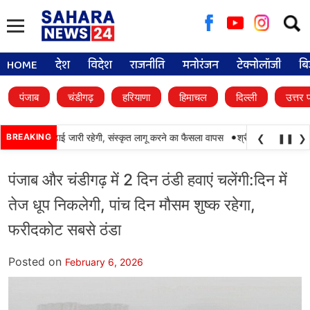
Searc
for:
HOME
देश
विदेश
राजनीति
मनोरंजन
टेक्नोलॉजी
बि
पंजाब
चंडीगढ़
हरियाणा
हिमाचल
दिल्ली
उत्तर 
•
 में पंजाबी की पढ़ाई जारी रहेगी, संस्कृत लागू करने का फैसला वापस
BREAKING
श्री गुरु हरिकृष्ण साहिब
❮
❚❚
❯
पंजाब और चंडीगढ़ में 2 दिन ठंडी हवाएं चलेंगी:दिन में
तेज धूप निकलेगी, पांच दिन मौसम शुष्क रहेगा,
फरीदकोट सबसे ठंडा
Posted on
February 6, 2026