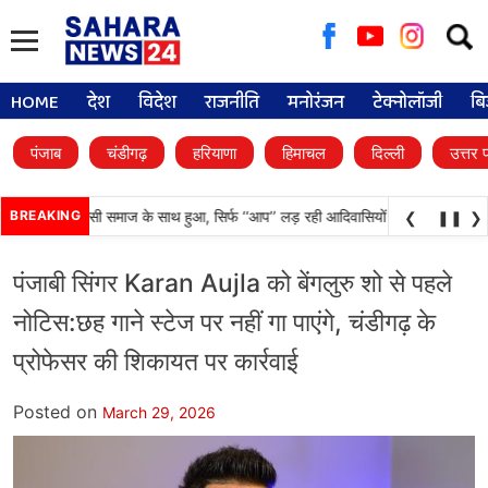
Searc
for:
HOME
देश
विदेश
राजनीति
मनोरंजन
टेक्नोलॉजी
बि
पंजाब
चंडीगढ़
हरियाणा
हिमाचल
दिल्ली
उत्तर 
ादा अन्याय आदिवासी समाज के साथ हुआ, सिर्फ ‘‘आप’’ लड़ रही आदिवासियों के अधिकारों की ल
BREAKING
❮
❚❚
❯
पंजाबी सिंगर Karan Aujla को बेंगलुरु शो से पहले
नोटिस:छह गाने स्टेज पर नहीं गा पाएंगे, चंडीगढ़ के
प्रोफेसर की शिकायत पर कार्रवाई
Posted on
March 29, 2026