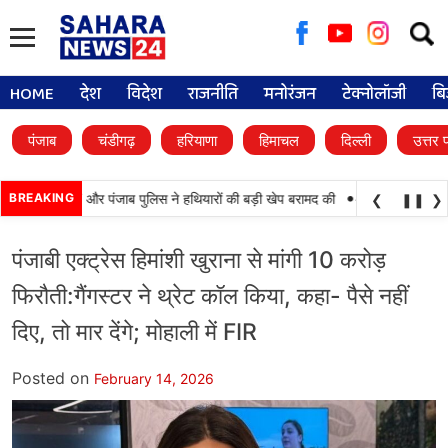
Searc
for:
HOME
देश
विदेश
राजनीति
मनोरंजन
टेक्नोलॉजी
बि
पंजाब
चंडीगढ़
हरियाणा
हिमाचल
दिल्ली
उत्तर 
•
 कामयाबी, BSF और पंजाब पुलिस ने हथियारों की बड़ी खेप बरामद की
BREAKING
अमन अरोड़ा ने शाहकोट
❮
❚❚
❯
पंजाबी एक्ट्रेस हिमांशी खुराना से मांगी 10 करोड़
फिरौती:गैंगस्टर ने थ्रेट कॉल किया, कहा- पैसे नहीं
दिए, तो मार देंगे; मोहाली में FIR
Posted on
February 14, 2026