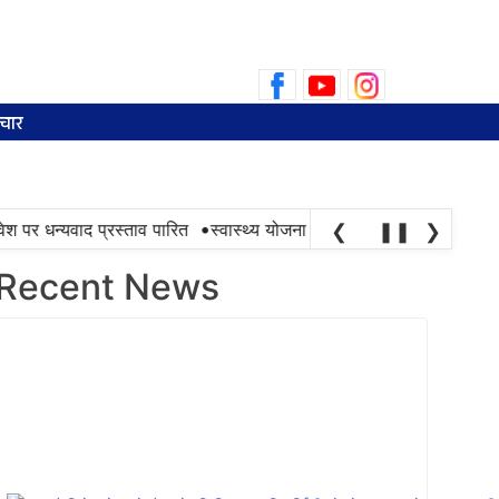
Search
for:
चार
•
र धन्यवाद प्रस्ताव पारित
स्वास्थ्य योजना की सफलता तभी है, जब ज़रूरत 
❮
❚❚
❯
Recent News