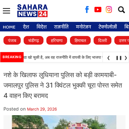
Searc
for:
HOME
देश
विदेश
राजनीति
मनोरंजन
टेक्नोलॉजी
बि
पंजाब
चंडीगढ़
हरियाणा
हिमाचल
दिल्ली
उत्तर 
ल) अपनी प्रतिष्ठा खो चुकी है, अब वह राजनीति में वापसी के लिए भाजपा से समझौता करने की 
BREAKING
❮
❚❚
❯
नशे के खिलाफ लुधियाना पुलिस को बड़ी कामयाबी-
जमालपुर पुलिस ने 31 क्विंटल भुक्की चूरा पोस्त समेत
4 वाहन किए बरामद
Posted on
March 29, 2026