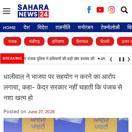
Searc
for:
HOME
देश
विदेश
राजनीति
मनोरंजन
टेक्नोलॉजी
बि
पंजाब
चंडीगढ़
हरियाणा
हिमाचल
दिल्ली
उत्तर 
•
याबी, BSF और पंजाब पुलिस ने हथियारों की बड़ी खेप बरामद की
BREAKING
अमन अरोड़ा ने शाहकोट हलक
❮
❚❚
❯
धालीवाल ने भाजपा पर सहयोग न करने का आरोप
लगाया, कहा- केंद्र सरकार नहीं चाहती कि पंजाब से
नशा खत्म हो
Posted on
June 27, 2026