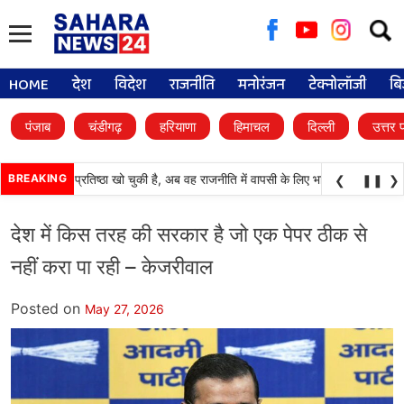
Searc
for:
HOME
देश
विदेश
राजनीति
मनोरंजन
टेक्नोलॉजी
बि
पंजाब
चंडीगढ़
हरियाणा
हिमाचल
दिल्ली
उत्तर 
ाली दल) अपनी प्रतिष्ठा खो चुकी है, अब वह राजनीति में वापसी के लिए भाजपा से समझौता करन
BREAKING
❮
❚❚
❯
देश में किस तरह की सरकार है जो एक पेपर ठीक से
नहीं करा पा रही – केजरीवाल
Posted on
May 27, 2026