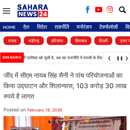
Searc
for:
HOME
देश
विदेश
राजनीति
मनोरंजन
टेक्नोलॉजी
बि
पंजाब
चंडीगढ़
हरियाणा
हिमाचल
दिल्ली
उत्तर 
(अकाली दल) अपनी प्रतिष्ठा खो चुकी है, अब वह राजनीति में वापसी के लिए भाजपा से समझौता 
BREAKING
❮
❚❚
❯
जींद में सीएम नायब सिंह सैनी ने पांच परियोजनाओं का
किया उद्घाटन और शिलान्यास, 103 करोड़ 30 लाख
रुपये है लागत
Posted on
February 18, 2026