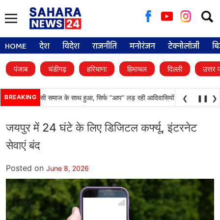
Searc
for:
HOME
देश
विदेश
राजनीति
मनोरंजन
टेक्नोलॉजी
बि
पंजाब
चंडीगढ़
हरियाणा
हिमाचल
दिल्ली
उत्तर 
दा अन्याय आदिवासी समाज के साथ हुआ, सिर्फ ‘‘आप’’ लड़ रही आदिवासियों के अधिकारों की लड़
BREAKING
❮
❚❚
❯
जयपुर में 24 घंटे के लिए डिजिटल कर्फ्यू, इंटरनेट
सेवाएं बंद
Posted on
June 8, 2026