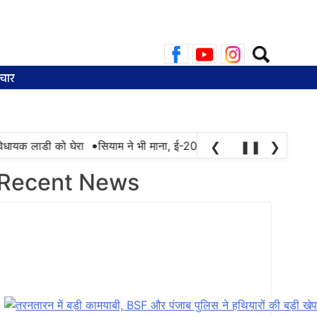
Search
for:
चार
•
िधायक लाडी को घेरा
सियाम ने भी माना, ई-20 में ज्यादा क्लोराइड और नमी के
❮
❚❚
❯
Recent News