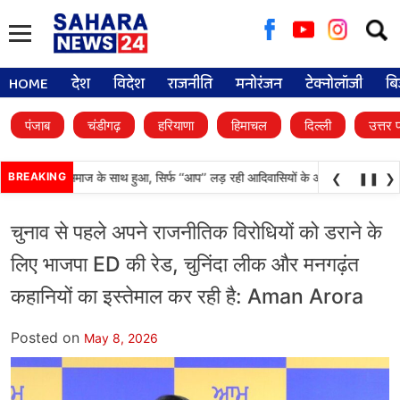
Searc
for:
HOME
देश
विदेश
राजनीति
मनोरंजन
टेक्नोलॉजी
बि
पंजाब
चंडीगढ़
हरियाणा
हिमाचल
दिल्ली
उत्तर 
्याय आदिवासी समाज के साथ हुआ, सिर्फ ‘‘आप’’ लड़ रही आदिवासियों के अधिकारों की लड़ाई- क
BREAKING
❮
❚❚
❯
चुनाव से पहले अपने राजनीतिक विरोधियों को डराने के
लिए भाजपा ED की रेड, चुनिंदा लीक और मनगढ़ंत
कहानियों का इस्तेमाल कर रही है: Aman Arora
Posted on
May 8, 2026