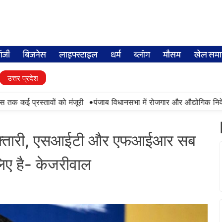
लॉजी
बिजनेस
लाइफ्स्टाइल
धर्म
ब्लॉग
मौसम
खेल समा
उत्तर प्रदेश
•
ई प्रस्तावों को मंजूरी
पंजाब विधानसभा में रोजगार और औद्योगिक निवेश पर ध
, गिरफ्तारी, एसआईटी और एफआईआर सब
 लिए है- केजरीवाल