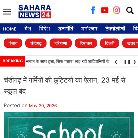
Searc
for:
HOME
देश
विदेश
राजनीति
मनोरंजन
टेक्नोलॉजी
बि
पंजाब
चंडीगढ़
हरियाणा
हिमाचल
दिल्ली
उत्तर 
 अन्याय आदिवासी समाज के साथ हुआ, सिर्फ ‘‘आप’’ लड़ रही आदिवासियों के अधिकारों की लड़ाई-
BREAKING
❮
❚❚
❯
चंडीगढ़ में गर्मियों की छुट्टियों का ऐलान, 23 मई से
स्कूल बंद
Posted on
May 20, 2026