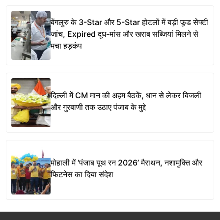
बेंगलुरु के 3-Star और 5-Star होटलों में बड़ी फूड सेफ्टी
जांच, Expired दूध-मांस और खराब सब्जियां मिलने से
मचा हड़कंप
दिल्ली में CM मान की अहम बैठकें, धान से लेकर बिजली
और गुरबाणी तक उठाए पंजाब के मुद्दे
मोहाली में ‘पंजाब यूथ रन 2026’ मैराथन, नशामुक्ति और
फिटनेस का दिया संदेश