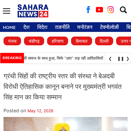
Searc
for:
HOME
देश
विदेश
राजनीति
मनोरंजन
टेक्नोलॉजी
बि
पंजाब
चंडीगढ़
हरियाणा
हिमाचल
दिल्ली
उत्तर 
दा अन्याय आदिवासी समाज के साथ हुआ, सिर्फ ‘‘आप’’ लड़ रही आदिवासियों के अधिकारों की लड़ा
BREAKING
❮
❚❚
❯
ग्रंथी सिंहों की राष्ट्रीय स्तर की संस्था ने बेअदबी
विरोधी ऐतिहासिक कानून बनाने पर मुख्यमंत्री भगवंत
सिंह मान का किया सम्मान
Posted on
May 12, 2026