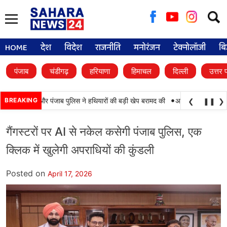
Searc
for:
HOME
देश
विदेश
राजनीति
मनोरंजन
टेक्नोलॉजी
बि
पंजाब
चंडीगढ़
हरियाणा
हिमाचल
दिल्ली
उत्तर 
•
मयाबी, BSF और पंजाब पुलिस ने हथियारों की बड़ी खेप बरामद की
BREAKING
अमन अरोड़ा ने शाहकोट हल
❮
❚❚
❯
गैंगस्टरों पर AI से नकेल कसेगी पंजाब पुलिस, एक
क्लिक में खुलेगी अपराधियों की कुंडली
Posted on
April 17, 2026