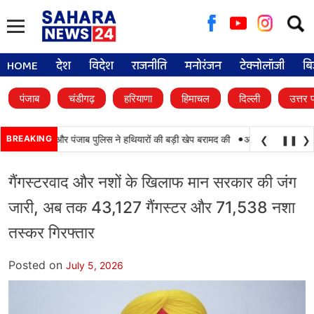
Searc
for:
HOME
देश
विदेश
राजनीति
मनोरंजन
टेक्नोलॉजी
बि
पंजाब
चंडीगढ़
हरियाणा
हिमाचल
दिल्ली
उत्तर 
•
ामयाबी, BSF और पंजाब पुलिस ने हथियारों की बड़ी खेप बरामद की
BREAKING
अमन अरोड़ा ने शाहकोट ह
❮
❚❚
❯
गैंगस्टरवाद और नशों के खिलाफ मान सरकार की जंग
जारी, अब तक 43,127 गैंगस्टर और 71,538 नशा
तस्कर गिरफ्तार
Posted on
July 5, 2026