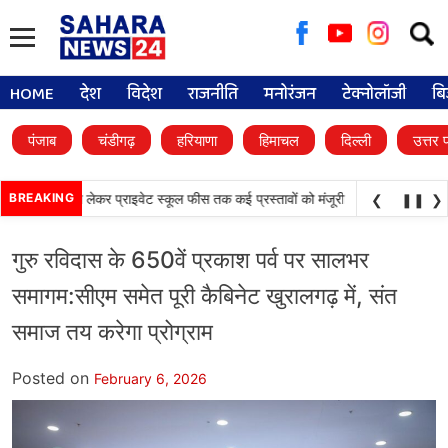
Searc
for:
HOME
देश
विदेश
राजनीति
मनोरंजन
टेक्नोलॉजी
बि
पंजाब
चंडीगढ़
हरियाणा
हिमाचल
दिल्ली
उत्तर 
•
यूनिवर्सिटी से लेकर प्राइवेट स्कूल फीस तक कई प्रस्तावों को मंजूरी
BREAKING
पंजाब विधानसभा में
❮
❚❚
❯
गुरु रविदास के 650वें प्रकाश पर्व पर सालभर
समागम:सीएम समेत पूरी कैबिनेट खुरालगढ़ में, संत
समाज तय करेगा प्रोग्राम
Posted on
February 6, 2026