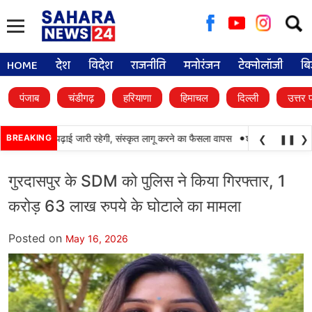
Searc
for:
HOME
देश
विदेश
राजनीति
मनोरंजन
टेक्नोलॉजी
बि
पंजाब
चंडीगढ़
हरियाणा
हिमाचल
दिल्ली
उत्तर 
•
ों में पंजाबी की पढ़ाई जारी रहेगी, संस्कृत लागू करने का फैसला वापस
BREAKING
श्री गुरु हरिकृष्ण साह
❮
❚❚
❯
गुरदासपुर के SDM को पुलिस ने किया गिरफ्तार, 1
करोड़ 63 लाख रुपये के घोटाले का मामला
Posted on
May 16, 2026