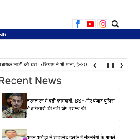
Search
for:
चार
•
ायक लाडी को घेरा
सियाम ने भी माना, ई-20 में ज्यादा क्लोराइड और नमी के 
❮
❚❚
❯
Recent News
तरनतारन में बड़ी कामयाबी, BSF और पंजाब पुलिस
ने हथियारों की बड़ी खेप बरामद की
अमन अरोड़ा ने शाहकोट हलके में नौकरियों के मामले