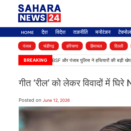
HOME
देश
विदेश
राजनीति
मनोरंजन
टेक्नो
पंजाब
चंडीगढ़
हरियाणा
हिमाचल
दिल्ली
तरनतारन में बड़ी कामयाबी, BSF और पंजाब पुलिस ने हथियारों की बड़ी खेप बर
BREAKING
गीत ‘रील’ को लेकर विवादों में घिरे 
Posted on
June 12, 2026