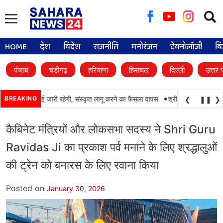
Searc
for:
HOME
देश
विदेश
राजनीति
मनोरंजन
टेक्नोलॉजी
बि
पंजाब
चंडीगढ़
हरियाणा
हिमाचल
दिल्ली
उत्तर 
•
में पंजाबी की पढ़ाई जारी रहेगी, संस्कृत लागू करने का फैसला वापस
BREAKING
श्री गुरु हरिकृष्ण साहिब 
❮
❚❚
❯
कैबिनेट मंत्रियों और लोकसभा सदस्य ने Shri Guru
Ravidas Ji का प्रकाश पर्व मनाने के लिए श्रद्धालुओं
की ट्रेन को बनारस के लिए रवाना किया
Posted on
January 30, 2026