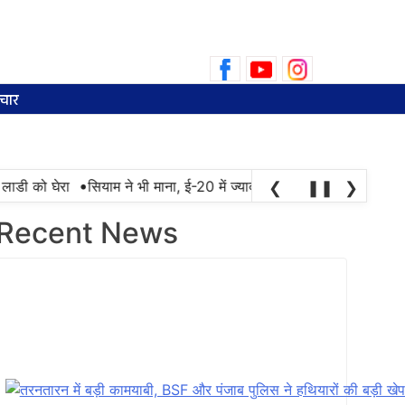
Search
for:
चार
•
 को घेरा
सियाम ने भी माना, ई-20 में ज्यादा क्लोराइड और नमी के कारण खरा
❮
❚❚
❯
Recent News