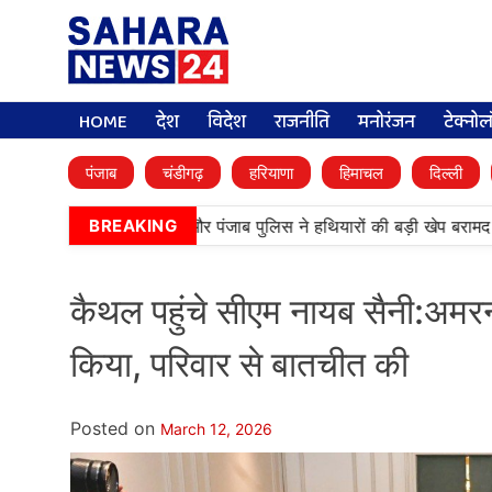
HOME
देश
विदेश
राजनीति
मनोरंजन
टेक्नो
पंजाब
चंडीगढ़
हरियाणा
हिमाचल
दिल्ली
में बड़ी कामयाबी, BSF और पंजाब पुलिस ने हथियारों की बड़ी खेप बरामद की
BREAKING
कैथल पहुंचे सीएम नायब सैनी:अम
किया, परिवार से बातचीत की
Posted on
March 12, 2026