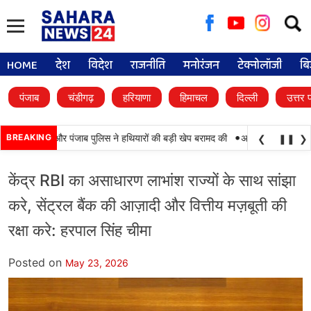
Searc
for:
HOME
देश
विदेश
राजनीति
मनोरंजन
टेक्नोलॉजी
बि
पंजाब
चंडीगढ़
हरियाणा
हिमाचल
दिल्ली
उत्तर 
•
ामयाबी, BSF और पंजाब पुलिस ने हथियारों की बड़ी खेप बरामद की
BREAKING
अमन अरोड़ा ने शाहकोट ह
❮
❚❚
❯
केंद्र RBI का असाधारण लाभांश राज्यों के साथ सांझा
करे, सेंट्रल बैंक की आज़ादी और वित्तीय मज़बूती की
रक्षा करे: हरपाल सिंह चीमा
Posted on
May 23, 2026