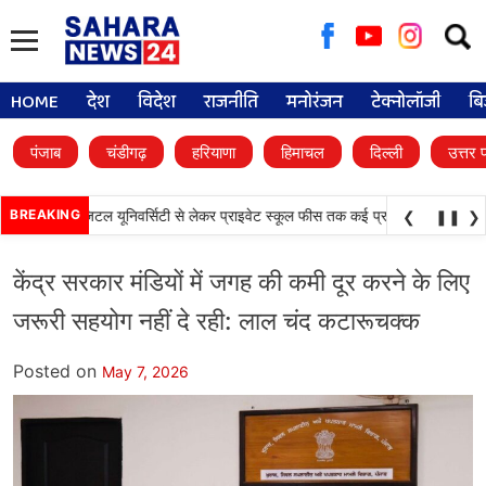
Searc
for:
HOME
देश
विदेश
राजनीति
मनोरंजन
टेक्नोलॉजी
बि
पंजाब
चंडीगढ़
हरियाणा
हिमाचल
दिल्ली
उत्तर 
•
ड़े फैसले, डिजिटल यूनिवर्सिटी से लेकर प्राइवेट स्कूल फीस तक कई प्रस्तावों को मंजूरी
BREAKING
प
❮
❚❚
❯
केंद्र सरकार मंडियों में जगह की कमी दूर करने के लिए
जरूरी सहयोग नहीं दे रही: लाल चंद कटारूचक्क
Posted on
May 7, 2026