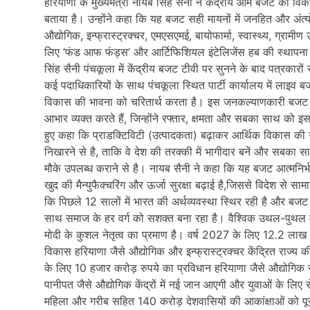
हरियाणा के मुख्यमंत्री नायब सिंह सैनी ने केंद्रीय आम बजट को वि
बताया है। उन्होंने कहा कि यह बजट सही मायनों में जनहित और अंत्
औद्योगिक, इन्फ्रास्ट्रक्चर, एमएसएमई, बायोफार्मा, स्वास्थ्य, ग्रामीण 
लिए ‘फंड आफ फंड्स’ और आर्टिफिशियल इंटेलिजेंस हब की स्थापना के 
सिंह सैनी पंचकूला में केंद्रीय बजट टीवी पर सुनने के बाद पत्रकारों 
कई पदाधिकारियों के साथ पंचकूला स्थित पार्टी कार्यालय में ल
विकास की भावना को चरितार्थ करता है। इस जनकल्याणकारी बजट के लिए
आभार व्यक्त करते हैं, जिन्होंने रफ्तार, क्षमता और सबका साथ को इस
हुए कहा कि प्राडक्टिविटी (उत्पादकता) बढ़ाकर आर्थिक विकास क
निखारने से है, ताकि वे देश की तरक्की में भागीदार बनें और सबका 
मौके उपलब्ध कराने से है। नायब सैनी ने कहा कि यह बजट आत्मनिर
खुद की मैन्युफैक्चरिंग और ऊर्जा सुरक्षा बढ़ाई है,जिससे विदेश से सा
कि पिछले 12 सालों में भारत की अर्थव्यवस्था स्थिर रही है और बज
साथ समाज के हर वर्ग को सशक्त बना रहा है। वैश्विक उथल-पुथल 
मोदी के कुशल नेतृत्व का प्रमाण है। वर्ष 2027 के लिए 12.2 ला
विकास हरियाणा जैसे औद्योगिक और इन्फ्रास्ट्रक्चर केंद्रित राज्य क
के लिए 10 हजार करोड़ रुपये का प्रविधान हरियाणा जैसे औद्योगिक र
पानीपत जैसे औद्योगिक केंद्रों में नई जान आएगी और युवाओं के लिए
महिला और गरीब सहित 140 करोड़ देशवासियों की आकांक्षाओं को पू