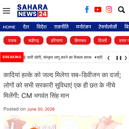
Searc
for:
HOME
देश
विदेश
राजनीति
मनोरंजन
टेक्नोलॉजी
बि
पंजाब
चंडीगढ़
हरियाणा
हिमाचल
दिल्ली
उत्तर 
•
ं पंजाबी की पढ़ाई जारी रहेगी, संस्कृत लागू करने का फैसला वापस
BREAKING
श्री गुरु हरिकृष्ण साहिब जी
❮
❚❚
❯
कादियां हल्के को जल्द मिलेगा सब-डिवीजन का दर्जा;
लोगों को सभी सरकारी सुविधाएं एक ही छत के नीचे
मिलेंगी: CM भगवंत सिंह मान
Posted on
June 30, 2026