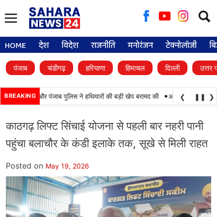
Searc
for:
HOME
देश
विदेश
राजनीति
मनोरंजन
टेक्नोलॉजी
बि
पंजाब
चंडीगढ़
हरियाणा
हिमाचल
दिल्ली
उत्तर 
•
ामयाबी, BSF और पंजाब पुलिस ने हथियारों की बड़ी खेप बरामद की
BREAKING
अमन अरोड़ा ने शाहकोट हल
❮
❚❚
❯
काठगढ़ लिफ्ट सिंचाई योजना से पहली बार नहरी पानी
पहुंचा बलाचौर के कंडी इलाके तक, सूखे से मिली राहत
Posted on
May 19, 2026