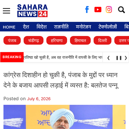
Searc
for:
HOME
देश
विदेश
राजनीति
मनोरंजन
टेक्नोलॉजी
बि
पंजाब
चंडीगढ़
हरियाणा
हिमाचल
दिल्ली
उत्तर 
ली दल) अपनी प्रतिष्ठा खो चुकी है, अब वह राजनीति में वापसी के लिए भाजपा से समझौता करने
BREAKING
❮
❚❚
❯
कांग्रेस दिशाहीन हो चुकी है, पंजाब के मुद्दों पर ध्यान
देने के बजाय आपसी लड़ाई में व्यस्त है: बलतेज पन्नू
Posted on
July 6, 2026