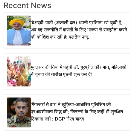
Recent News
‘बेअदबी’ पार्टी (अकाली दल) अपनी प्रतिष्ठा खो चुकी है,
अब वह राजनीति में वापसी के लिए भाजपा से समझौता करने
की कोशिश कर रही है: बलतेज पन्नू
मुक्तसर की तियां में पहुंचीं डॉ. गुरप्रीत कौर मान, महिलाओं
ने चुनाव की तारीख पूछनी शुरू कर दी
‘गैंगस्टरां ते वार’ ने ख़ुफ़िया-आधारित पुलिसिंग की
प्रभावशीलता सिद्ध की; गैंगस्टरों के लिए कहीं भी सुरक्षित
ठिकाना नहीं : DGP गौरव यादव