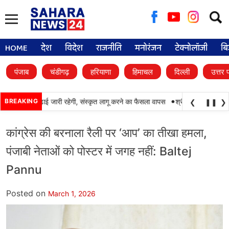
Searc
for:
HOME
देश
विदेश
राजनीति
मनोरंजन
टेक्नोलॉजी
बि
पंजाब
चंडीगढ़
हरियाणा
हिमाचल
दिल्ली
उत्तर 
•
 में पंजाबी की पढ़ाई जारी रहेगी, संस्कृत लागू करने का फैसला वापस
BREAKING
श्री गुरु हरिकृष्ण साहिब
❮
❚❚
❯
कांग्रेस की बरनाला रैली पर ‘आप’ का तीखा हमला,
पंजाबी नेताओं को पोस्टर में जगह नहीं: Baltej
Pannu
Posted on
March 1, 2026