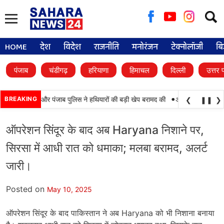
Searc
for:
HOME
देश
विदेश
राजनीति
मनोरंजन
टेक्नोलॉजी
बि
पंजाब
चंडीगढ़
हरियाणा
हिमाचल
दिल्ली
उत्तर 
•
कामयाबी, BSF और पंजाब पुलिस ने हथियारों की बड़ी खेप बरामद की
BREAKING
अमन अरोड़ा ने शाहकोट 
❮
❚❚
❯
ऑपरेशन सिंदूर के बाद अब Haryana निशाने पर,
सिरसा में आधी रात को धमाका; मलबा बरामद, अलर्ट
जारी।
Posted on
May 10, 2025
ऑपरेशन सिंदूर के बाद पाकिस्तान ने अब Haryana को भी निशाना बनाया