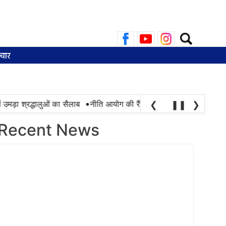
Search
for:
चार
•
मड़ा श्रद्धालुओं का सैलाब
नीति आयोग की रैंकिंग में पंजाब ने केरल को पछाड़ा; श
❮
❚❚
❯
Recent News