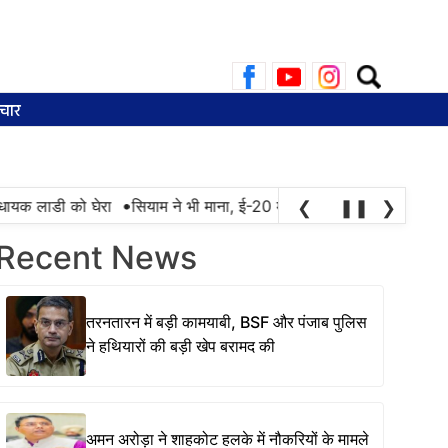
Search
for:
चार
•
क लाडी को घेरा
सियाम ने भी माना, ई-20 में ज्यादा क्लोराइड और नमी के का
❮
❚❚
❯
Recent News
तरनतारन में बड़ी कामयाबी, BSF और पंजाब पुलिस
ने हथियारों की बड़ी खेप बरामद की
अमन अरोड़ा ने शाहकोट हलके में नौकरियों के मामले