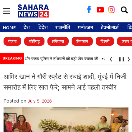
Searc
for:
HOME
देश
विदेश
राजनीति
मनोरंजन
टेक्नोलॉजी
बि
पंजाब
चंडीगढ़
हरियाणा
हिमाचल
दिल्ली
उत्तर 
•
 कामयाबी, BSF और पंजाब पुलिस ने हथियारों की बड़ी खेप बरामद की
BREAKING
अमन अरोड़ा ने शाहकोट
❮
❚❚
❯
आमिर खान ने गौरी स्प्रैट से रचाई शादी, मुंबई में निजी
समारोह में लिए सात फेरे; सामने आई पहली तस्वीर
Posted on
July 5, 2026